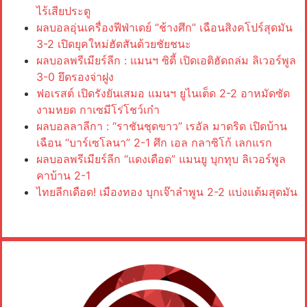
ไร้เสียประตู
ผลบอลอุ่นเครื่องฟีฟ่าเดย์ “ช้างศึก” เฉือนสิงคโปร์สุดมัน
3-2 เปิดยุคใหม่ฮัดสันด้วยชัยชนะ
ผลบอลพรีเมียร์ลีก : แมนฯ ซิตี้ เปิดเอติฮัดถล่ม ลิเวอร์พูล
3-0 ยึดรองจ่าฝูง
ฟอเรสต์ เปิดรังยันเสมอ แมนฯ ยูไนเต็ด 2-2 อาหมัดซัด
งามหยด กาเซมีโร่โชว์เก๋า
ผลบอลลาลีกา : “ราชันชุดขาว” เรอัล มาดริด เปิดบ้าน
เฉือน “บาร์เซโลนา” 2-1 ศึก เอล กลาซิโก้ เลกแรก
ผลบอลพรีเมียร์ลีก “แดงเดือด” แมนยู บุกทุบ ลิเวอร์พูล
คาบ้าน 2-1
ไทยลีกเดือด! เมืองทอง บุกเจ๊าลำพูน 2-2 แบ่งแต้มสุดมัน